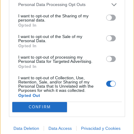
esta colección para tu próxima noche estrellada!
Personal Data Processing Opt Outs
Añadir un comentario ...
✨⭐
I want to opt-out of the Sharing of my
personal data.
Letras
Top Artistas
Playlists
Opted In
A
B
C
D
E
F
G
H
I
J
K
L
I want to opt-out of the Sale of my
Personal Data.
Opted In
M
N
O
P
Q
R
S
T
U
V
W
X
I want to opt-out of processing my
Y
Z
#
Personal Data for Targeted Advertising.
Opted In
I want to opt-out of Collection, Use,
Retention, Sale, and/or Sharing of my
Personal Data that Is Unrelated with the
Purposes for which it was collected.
Opted Out
CONFIRM
Data Deletion
Data Access
Privacidad y Cookies