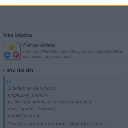
Más Música
Puntuar Artistas
Puntúa a diferentes cantantes y grupos para establecer
sus índices de popularidad
Letra del día
Si quiero un cielo nuevo,
empiezo yo primero
y elevo una alabanza hacia la humanidad
Para cambiar el mundo,
empiezo por mí...
'Puedes cambiar el mundo', Alejandro Lerner