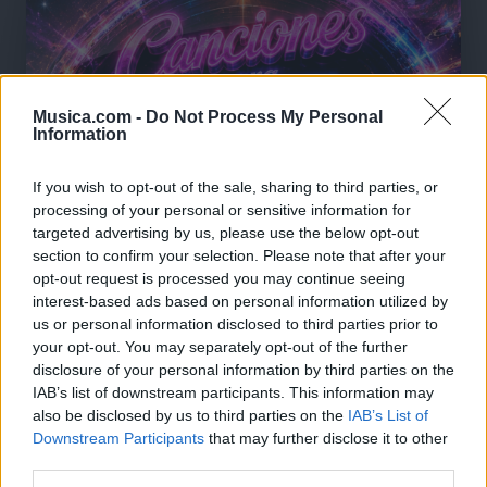
Musica.com -
Do Not Process My Personal
Information
If you wish to opt-out of the sale, sharing to third parties, or
processing of your personal or sensitive information for
targeted advertising by us, please use the below opt-out
section to confirm your selection. Please note that after your
opt-out request is processed you may continue seeing
interest-based ads based on personal information utilized by
us or personal information disclosed to third parties prior to
your opt-out. You may separately opt-out of the further
disclosure of your personal information by third parties on the
🪐🚀 Canciones para Ver las Estrellas:
IAB’s list of downstream participants. This information may
Psicodelia y Space Rock 🎸✨
also be disclosed by us to third parties on the
IAB’s List of
🌌🚀 Viaje intergaláctico: la mejor selección de
Downstream Participants
that may further disclose it to other
psicodelia, space rock y atmósferas cósmicas para
tus noches de astronomía. 🪐🎸 Desconecta, mira
third parties.
al firmamento y siente la gravedad cero. 💾 ¡Guarda