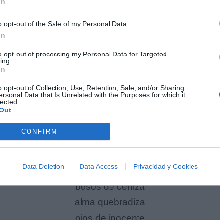
In
todo derrepente se hace trizas
o opt-out of the Sale of my Personal Data.
In
to opt-out of processing my Personal Data for Targeted
ing.
In
o opt-out of Collection, Use, Retention, Sale, and/or Sharing
ersonal Data that Is Unrelated with the Purposes for which it
lected.
Out
CONFIRM
Data Deletion
Data Access
Privacidad y Cookies
besos de ceniza
alma quebradiza
ojos de inocente