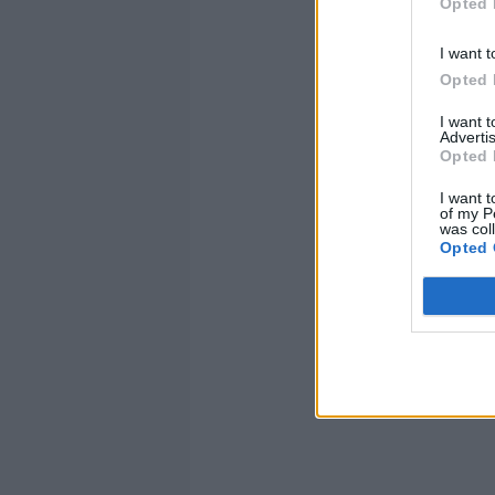
Opted 
I want t
Opted 
I want 
Advertis
Opted 
I want t
of my P
was col
Opted 