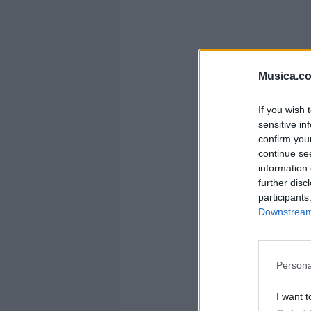
Musica.c
If you wish 
sensitive in
confirm you
continue se
information 
further disc
participants
Downstream 
Persona
I want t