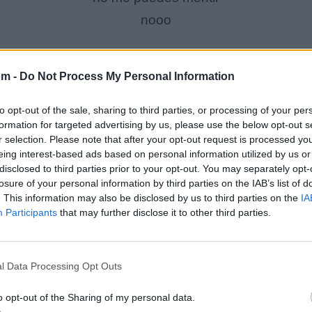
nooo
ella es mi amiga y no te importo
om -
Do Not Process My Personal Information
no te importo
ella es amiga mia la mejor
to opt-out of the sale, sharing to third parties, or processing of your per
formation for targeted advertising by us, please use the below opt-out s
fuiste a buscarla para hablarle de amor
r selection. Please note that after your opt-out request is processed y
besos de ceniza
eing interest-based ads based on personal information utilized by us or
disclosed to third parties prior to your opt-out. You may separately opt-
alma quebradiza
losure of your personal information by third parties on the IAB’s list of
ojos de inocente
. This information may also be disclosed by us to third parties on the
IA
Participants
that may further disclose it to other third parties.
corazon que miente
como los bandidos te deslizas
besos de ceniza alma quebradiza
l Data Processing Opt Outs
ojos de inocente
o opt-out of the Sharing of my personal data.
corazon que miente