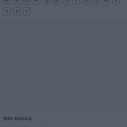
M
N
O
P
Q
R
S
T
U
V
W
X
Y
Z
#
Más Música