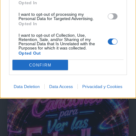
Opted In
Comentar Letra
I want to opt-out of processing my
Comenta o pregunta lo que desees sobre Cantando
Personal Data for Targeted Advertising.
por un Sueno o 'Cantando por un Sueño'
Opted In
I want to opt-out of Collection, Use,
Comentarios (1)
Retention, Sale, and/or Sharing of my
Personal Data that Is Unrelated with the
Purposes for which it was collected.
Opted Out
CONFIRM
@musicapuntocom
Ver perfil
Ver perfil
Data Deletion
Data Access
Privacidad y Cookies