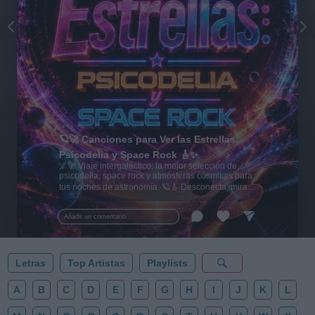
🪐🚀 Canciones para Ver las Estrellas:
Psicodelia y Space Rock 🎸✨
🌌🚀 Viaje intergaláctico: la mejor selección de
psicodelia, space rock y atmósferas cósmicas para
tus noches de astronomía. 🪐🎸 Desconecta, mira
al firmamento y siente la gravedad cero. 💾 ¡Guarda
esta colección para tu próxima noche estrellada!
Añadir un comentario ...
✨⭐
Letras
Top Artistas
Playlists
A
B
C
D
E
F
G
H
I
J
K
L