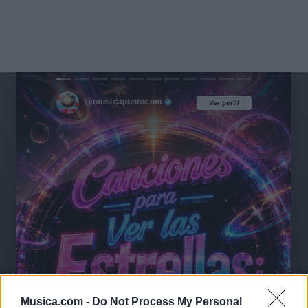
@musicapuntocom
Ver perfil
Ver perfil
Musica.com -
Do Not Process My Personal