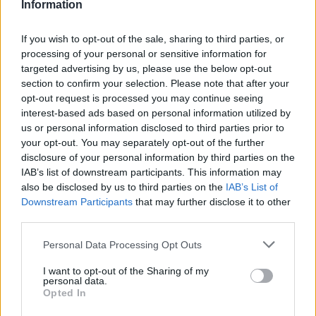
Information
If you wish to opt-out of the sale, sharing to third parties, or
processing of your personal or sensitive information for
targeted advertising by us, please use the below opt-out
🪐🚀 Canciones para Ver las Estrellas:
section to confirm your selection. Please note that after your
opt-out request is processed you may continue seeing
Psicodelia y Space Rock 🎸✨
🌌🚀 Viaje intergaláctico: la mejor selección de
interest-based ads based on personal information utilized by
psicodelia, space rock y atmósferas cósmicas para
us or personal information disclosed to third parties prior to
tus noches de astronomía. 🪐🎸 Desconecta, mira
your opt-out. You may separately opt-out of the further
al firmamento y siente la gravedad cero. 💾 ¡Guarda
esta colección para tu próxima noche estrellada!
disclosure of your personal information by third parties on the
Añadir un comentario ...
✨⭐
IAB’s list of downstream participants. This information may
also be disclosed by us to third parties on the
IAB’s List of
Downstream Participants
that may further disclose it to other
Letras
Top Artistas
Playlists
third parties.
A
B
C
D
E
F
G
H
I
J
K
L
Personal Data Processing Opt Outs
M
N
O
P
Q
R
S
T
U
V
W
X
I want to opt-out of the Sharing of my
personal data.
Y
Z
#
Opted In