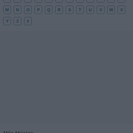
M
N
O
P
Q
R
S
T
U
V
W
X
Y
Z
#