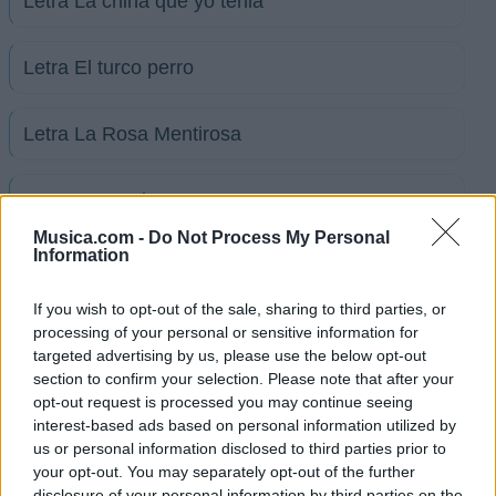
Letra La china que yo tenia
Letra El turco perro
Letra La Rosa Mentirosa
Letra Y que viva
Musica.com -
Do Not Process My Personal
Information
+ Letras de San Miguelito
Biografía
Ranking
Fotos
Foro
If you wish to opt-out of the sale, sharing to third parties, or
processing of your personal or sensitive information for
targeted advertising by us, please use the below opt-out
section to confirm your selection. Please note that after your
Ranking de San Miguelito
opt-out request is processed you may continue seeing
interest-based ads based on personal information utilized by
San Miguelito
no está entre los 500 artistas más
us or personal information disclosed to third parties prior to
apoyados y visitados de esta semana.
your opt-out. You may separately opt-out of the further
disclosure of your personal information by third parties on the