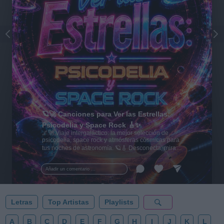
🪐🚀 Canciones para Ver las Estrellas:
Psicodelia y Space Rock 🎸✨
🌌🚀 Viaje intergaláctico: la mejor selección de
psicodelia, space rock y atmósferas cósmicas para
tus noches de astronomía. 🪐🎸 Desconecta, mira
al firmamento y siente la gravedad cero. 💾 ¡Guarda
esta colección para tu próxima noche estrellada!
Añadir un comentario ...
✨⭐
Letras
Top Artistas
Playlists
A
B
C
D
E
F
G
H
I
J
K
L