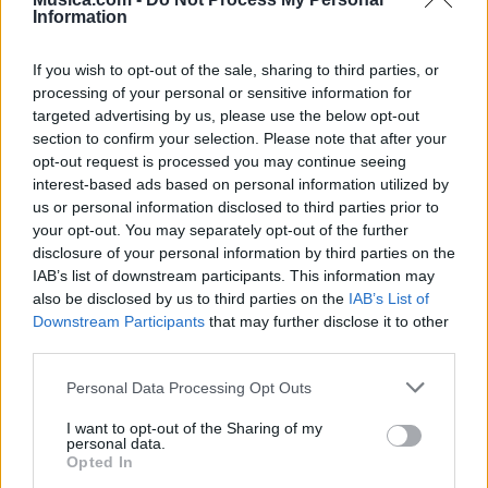
Puntuar 'Y que viva'
Information
¿Qué te parece esta canción?
If you wish to opt-out of the sale, sharing to third parties, or
processing of your personal or sensitive information for
4,50
targeted advertising by us, please use the below opt-out
2 votos
section to confirm your selection. Please note that after your
opt-out request is processed you may continue seeing
Imprimir letra
interest-based ads based on personal information utilized by
us or personal information disclosed to third parties prior to
* Letra añadida por
KinGrone
your opt-out. You may separately opt-out of the further
disclosure of your personal information by third parties on the
IAB’s list of downstream participants. This information may
+ San Miguelito
also be disclosed by us to third parties on the
IAB’s List of
Downstream Participants
that may further disclose it to other
Letra Por fin se van a casar
third parties.
Personal Data Processing Opt Outs
Letra La china que yo tenia
I want to opt-out of the Sharing of my
personal data.
Opted In
Letra El turco perro