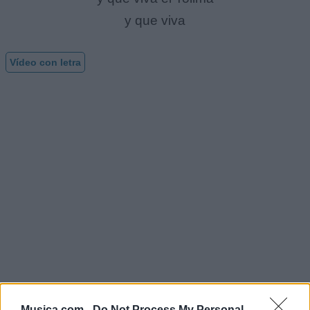
y que viva
Vídeo con letra
Musica.com -
Do Not Process My Personal