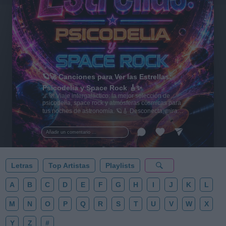
🪐🚀 Canciones para Ver las Estrellas:
Psicodelia y Space Rock 🎸✨
🌌🚀 Viaje intergaláctico: la mejor selección de
psicodelia, space rock y atmósferas cósmicas para
tus noches de astronomía. 🪐🎸 Desconecta, mira
al firmamento y siente la gravedad cero. 💾 ¡Guarda
esta colección para tu próxima noche estrellada!
Añadir un comentario ...
✨⭐
Letras
Top Artistas
Playlists
A
B
C
D
E
F
G
H
I
J
K
L
M
N
O
P
Q
R
S
T
U
V
W
X
Y
Z
#