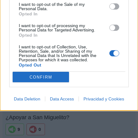
I want to opt-out of the Sale of my
Personal Data.
Letra La Rosa Mentirosa
Opted In
I want to opt-out of processing my
Personal Data for Targeted Advertising.
Letra Y que viva
Opted In
I want to opt-out of Collection, Use,
+ Letras de San Miguelito
Retention, Sale, and/or Sharing of my
Personal Data that Is Unrelated with the
Purposes for which it was collected.
Biografía
Ranking
Fotos
Foro
Opted Out
CONFIRM
Ranking de San Miguelito
San Miguelito
no está entre los 500 artistas más
Data Deletion
Data Access
Privacidad y Cookies
apoyados y visitados de esta semana.
¿Apoyar a San Miguelito?
9
0