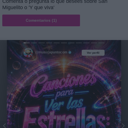
Comenta o pregunta lo que desees sobre San
Miguelito o 'Y que viva'
Comentarios (1)
@musicapuntocom
Ver perfil
Ver perfil