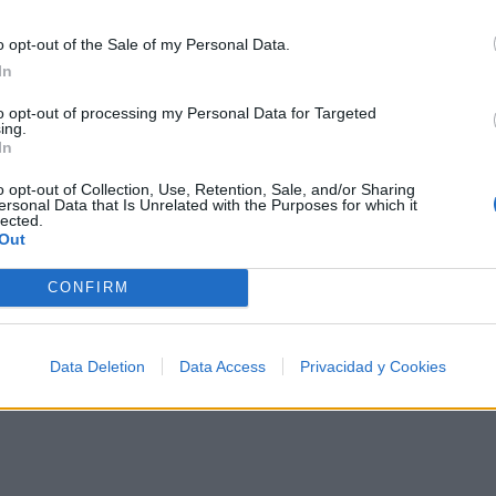
psicodelia, space rock y atmósferas cósmicas para
tus noches de astronomía. 🪐🎸 Desconecta, mira
o opt-out of the Sale of my Personal Data.
al firmamento y siente la gravedad cero. 💾 ¡Guarda
esta colección para tu próxima noche estrellada!
In
Añadir un comentario ...
✨⭐
to opt-out of processing my Personal Data for Targeted
ing.
In
I
J
K
L
M
N
O
P
Q
R
S
T
o opt-out of Collection, Use, Retention, Sale, and/or Sharing
ersonal Data that Is Unrelated with the Purposes for which it
lected.
Out
CONFIRM
Data Deletion
Data Access
Privacidad y Cookies