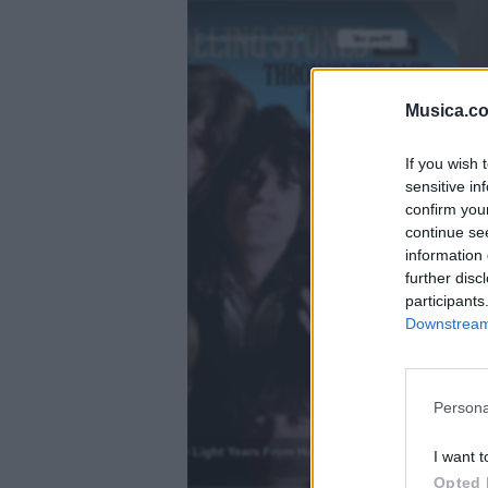
@musicapuntocom
Ver perfil
Ver perfil
fil
fil
Musica.c
If you wish 
sensitive in
confirm you
continue se
information 
further disc
participants
Downstream 
)
Persona
2000 Light Years From Home
I want t
.
Opted 