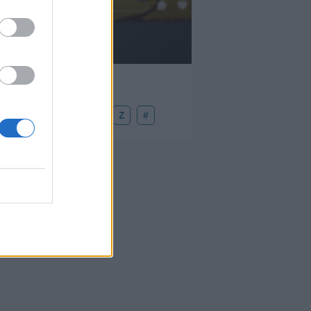
Añadir un comentario ...
U
V
W
X
Y
Z
#