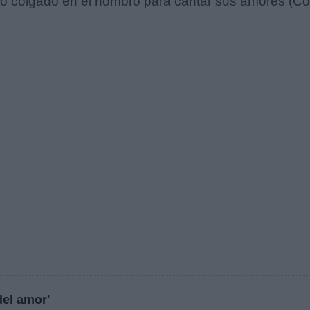
ro colgado en el hombro para cantar sus amores (Co
del amor'