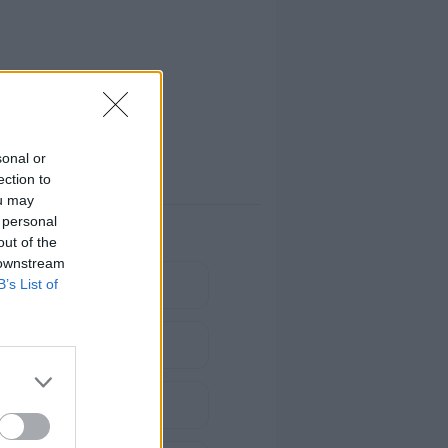
sonal or
ection to
ou may
 personal
out of the
 downstream
B’s List of