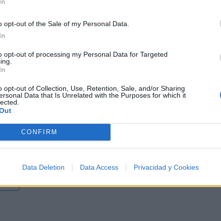
In
Letra Tengo un dolor
o opt-out of the Sale of my Personal Data.
In
o
to opt-out of processing my Personal Data for Targeted
ing.
In
o opt-out of Collection, Use, Retention, Sale, and/or Sharing
ersonal Data that Is Unrelated with the Purposes for which it
lected.
Out
los 500 artistas más apoyados y visitados de esta seman
CONFIRM
Data Deletion
Data Access
Privacidad y Cookies
úsica