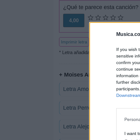
¿Qué te parece esta canción?
4,00
3 votos
Musica.c
Imprimir letra
If you wish 
* Letra añadida por
el comedulce
sensitive in
confirm you
continue se
+ Moises Angulo
information 
further disc
Letra Amor de dios
participants
Downstream 
Letra Perro negro
Persona
Letra Alejo o la búsqueda del 
I want t