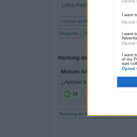
Opted 
Letra Pedazo de acordeón
I want t
+ Letras de Moises Angulo
Opted 
Biografía
Ranking
Fotos
For
I want 
Advertis
Opted 
I want t
Ranking de Moises Angulo
of my P
was col
Opted 
Moises Angulo
no está entre 
¿Apoyar a Moises Angulo?
22
3
Ranking de Moises Angulo
TOP M