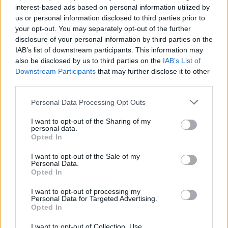
interest-based ads based on personal information utilized by
us or personal information disclosed to third parties prior to
your opt-out. You may separately opt-out of the further
disclosure of your personal information by third parties on the
IAB’s list of downstream participants. This information may
also be disclosed by us to third parties on the
IAB’s List of
Downstream Participants
that may further disclose it to other
third parties.
Personal Data Processing Opt Outs
I want to opt-out of the Sharing of my
personal data.
Opted In
Comentar Letra
Comenta o pregunta lo que desees sobre Moises
I want to opt-out of the Sale of my
Personal Data.
Angulo o 'Brisas de diciembre'
Opted In
Comentarios (1)
I want to opt-out of processing my
Personal Data for Targeted Advertising.
Opted In
I want to opt-out of Collection, Use,