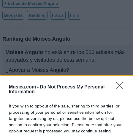
+ Letras de Moises Angulo
Biografía
Ranking
Fotos
Foro
Ranking de Moises Angulo
Moises Angulo
no está entre los 500 artistas más
apoyados y visitados de esta semana.
¿Apoyar a Moises Angulo?
22
3
Musica.com -
Do Not Process My Personal
Information
Ranking de Moises Angulo
TOP Música
If you wish to opt-out of the sale, sharing to third parties, or
processing of your personal or sensitive information for
targeted advertising by us, please use the below opt-out
section to confirm your selection. Please note that after your
opt-out request is processed you may continue seeing