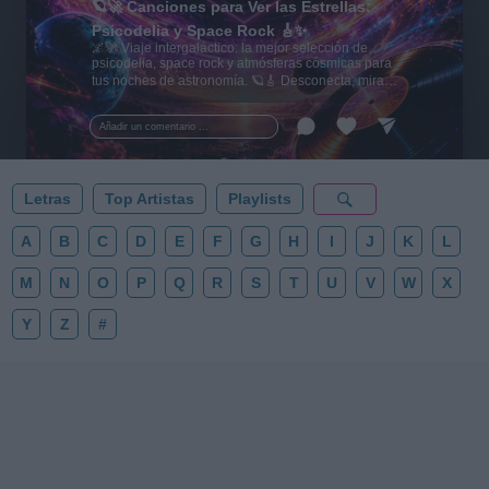
🪐🚀 Canciones para Ver las Estrellas:
Psicodelia y Space Rock 🎸✨
🌌🚀 Viaje intergaláctico: la mejor selección de
psicodelia, space rock y atmósferas cósmicas para
tus noches de astronomía. 🪐🎸 Desconecta, mira
al firmamento y siente la gravedad cero. 💾 ¡Guarda
esta colección para tu próxima noche estrellada!
Añadir un comentario ...
✨⭐
Letras
Top Artistas
Playlists
A
B
C
D
E
F
G
H
I
J
K
L
M
N
O
P
Q
R
S
T
U
V
W
X
Y
Z
#