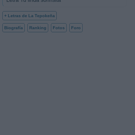
Letra Tu linda sonrisita
+ Letras de La Tepokeña
Biografía
Ranking
Fotos
Foro