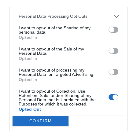
third parties.
🪐🚀 Canciones para Ver las Estrellas:
Psicodelia y Space Rock 🎸✨
Personal Data Processing Opt Outs
🌌🚀 Viaje intergaláctico: la mejor selección de
psicodelia, space rock y atmósferas cósmicas para
I want to opt-out of the Sharing of my
tus noches de astronomía. 🪐🎸 Desconecta, mira
personal data.
al firmamento y siente la gravedad cero. 💾 ¡Guarda
Opted In
esta colección para tu próxima noche estrellada!
Añadir un comentario ...
✨⭐
I want to opt-out of the Sale of my
Personal Data.
Opted In
Letras
Top Artistas
Playlists
I want to opt-out of processing my
A
B
C
D
E
F
G
H
I
J
K
L
Personal Data for Targeted Advertising.
Opted In
M
N
O
P
Q
R
S
T
U
V
W
X
I want to opt-out of Collection, Use,
Retention, Sale, and/or Sharing of my
Y
Z
#
Personal Data that Is Unrelated with the
Purposes for which it was collected.
Opted Out
CONFIRM