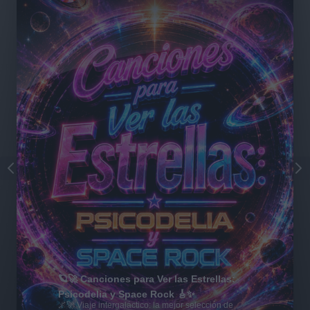
🪐🚀 Canciones para Ver las Estrellas:
Psicodelia y Space Rock 🎸✨
🌌🚀 Viaje intergaláctico: la mejor selección de