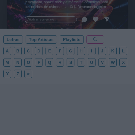
psicodelia, space rock y atmósferas cósmicas para
tus noches de astronomía. 🪐🎸 Desconecta, mira
al firmamento y siente la gravedad cero. 💾 ¡Guarda
esta colección para tu próxima noche estrellada!
Añadir un comentario ...
✨⭐
Letras
Top Artistas
Playlists
A
B
C
D
E
F
G
H
I
J
K
L
M
N
O
P
Q
R
S
T
U
V
W
X
Y
Z
#