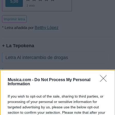
5,00
1 voto
Imprimir letra
* Letra añadida por
Betthy Lòpez
+ La Tepokena
Letra Al intercambio de drogas
Letra Ojitos Mentirosos
Musica.com -
Do Not Process My Personal
Information
Letra Hey Corazón
If you wish to opt-out of the sale, sharing to third parties, or
processing of your personal or sensitive information for
Letra Casi Nacimos Juntos
targeted advertising by us, please use the below opt-out
section to confirm your selection. Please note that after your