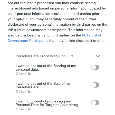
opt-out request is processed you may continue seeing
Letra Chiquita Bonita
interest-based ads based on personal information utilized by
us or personal information disclosed to third parties prior to
your opt-out. You may separately opt-out of the further
Letra Camino Equivocado
disclosure of your personal information by third parties on the
IAB’s list of downstream participants. This information may
Letra La fuerza en la sangre
also be disclosed by us to third parties on the
IAB’s List of
Downstream Participants
that may further disclose it to other
third parties.
Letra Tu linda sonrisita
Personal Data Processing Opt Outs
+ Letras de La Tepokena
I want to opt-out of the Sharing of my
personal data.
Opted In
Biografía
Ranking
Fotos
Foro
I want to opt-out of the Sale of my
Personal Data.
Opted In
I want to opt-out of processing my
Personal Data for Targeted Advertising.
Opted In