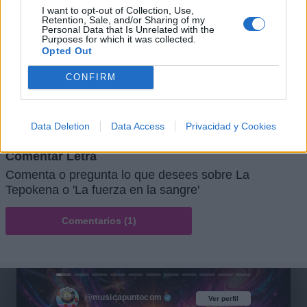
I want to opt-out of Collection, Use,
Retention, Sale, and/or Sharing of my
Personal Data that Is Unrelated with the
Purposes for which it was collected.
Opted Out
CONFIRM
Data Deletion
Data Access
Privacidad y Cookies
Comentar Letra
Comenta o pregunta lo que desees sobre La
Tepokena o 'La fuerza en la sangre'
Comentarios (1)
@musicapuntocom
Ver perfil
Ver perfil