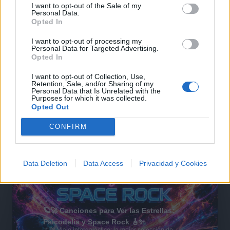
I want to opt-out of the Sale of my
Personal Data.
Opted In
I want to opt-out of processing my
Personal Data for Targeted Advertising.
Opted In
I want to opt-out of Collection, Use,
Retention, Sale, and/or Sharing of my
Personal Data that Is Unrelated with the
Purposes for which it was collected.
Opted Out
CONFIRM
Data Deletion
Data Access
Privacidad y Cookies
🪐🚀 Canciones para Ver las Estrellas:
Psicodelia y Space Rock 🎸✨
🌌🚀 Viaje intergaláctico: la mejor selección de