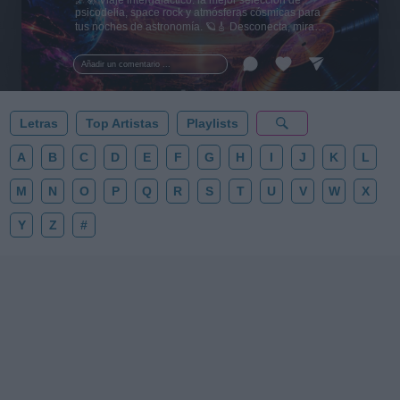
psicodelia, space rock y atmósferas cósmicas para
tus noches de astronomía. 🪐🎸 Desconecta, mira
al firmamento y siente la gravedad cero. 💾 ¡Guarda
esta colección para tu próxima noche estrellada!
Añadir un comentario ...
✨⭐
Letras
Top Artistas
Playlists
A
B
C
D
E
F
G
H
I
J
K
L
M
N
O
P
Q
R
S
T
U
V
W
X
Y
Z
#