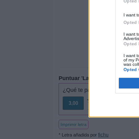
Opted 
I want t
Opted 
I want 
Advertis
Opted 
I want t
of my P
was col
Opted 
Puntuar 'La menstruación'
¿Qué te parece esta canción?
3,00
2 votos
Imprimir letra
* Letra añadida por
fichu