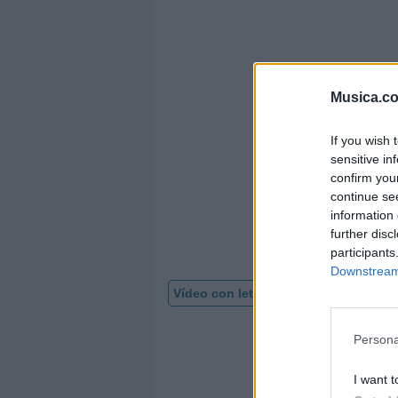
Musica.c
If you wish 
sensitive in
confirm you
continue se
information 
further disc
participants
Downstream 
Vídeo con letra
Persona
I want t