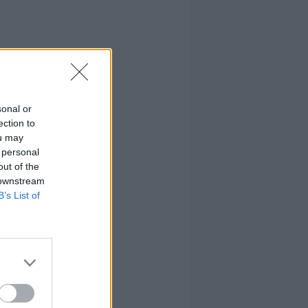
sonal or
ection to
ou may
 personal
out of the
 downstream
B’s List of