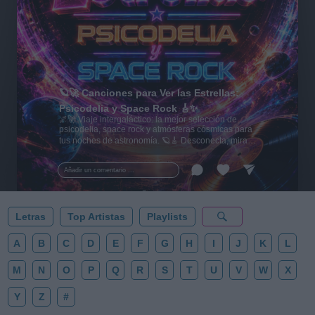
🪐🚀 Canciones para Ver las Estrellas:
Psicodelia y Space Rock 🎸✨
🌌🚀 Viaje intergaláctico: la mejor selección de
psicodelia, space rock y atmósferas cósmicas para
tus noches de astronomía. 🪐🎸 Desconecta, mira
al firmamento y siente la gravedad cero. 💾 ¡Guarda
esta colección para tu próxima noche estrellada!
Añadir un comentario ...
✨⭐
Letras
Top Artistas
Playlists
A
B
C
D
E
F
G
H
I
J
K
L
M
N
O
P
Q
R
S
T
U
V
W
X
Y
Z
#