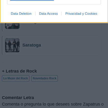
Data Deletion
Data Access
Privacidad y Cookies
La Fuga
Saratoga
+ Letras de Rock
Lo Mejor del Rock
Novedades Rock
Comentar Letra
Comenta o pregunta lo que desees sobre Zapatrus o