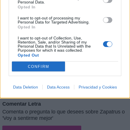
Personal Data.
Opted In
La Fuga
I want to opt-out of processing my
Personal Data for Targeted Advertising.
Opted In
I want to opt-out of Collection, Use,
Saratoga
Retention, Sale, and/or Sharing of my
Personal Data that Is Unrelated with the
Purposes for which it was collected.
Opted Out
CONFIRM
+ Letras de Rock
Lo Mejor del Rock
Novedades Rock
Data Deletion
Data Access
Privacidad y Cookies
Comentar Letra
Comenta o pregunta lo que desees sobre Zapatrus o
'Voy a sentirme mejor'