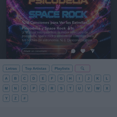
🪐🚀 Canciones para Ver las Estrellas:
Psicodelia y Space Rock 🎸✨
🌌🚀 Viaje intergaláctico: la mejor selección de
psicodelia, space rock y atmósferas cósmicas para
tus noches de astronomía. 🪐🎸 Desconecta, mira
al firmamento y siente la gravedad cero. 💾 ¡Guarda
esta colección para tu próxima noche estrellada!
Añadir un comentario ...
✨⭐
Letras
Top Artistas
Playlists
A
B
C
D
E
F
G
H
I
J
K
L
M
N
O
P
Q
R
S
T
U
V
W
X
Y
Z
#