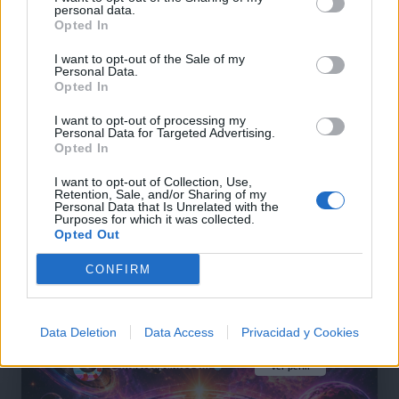
personal data.
Opted In
I want to opt-out of the Sale of my
Personal Data.
+ Letras de Rock
Opted In
Lo Mejor del Rock
Novedades Rock
I want to opt-out of processing my
Personal Data for Targeted Advertising.
Opted In
Comentar Letra
I want to opt-out of Collection, Use,
Retention, Sale, and/or Sharing of my
Comenta o pregunta lo que desees sobre Zapatrus o
Personal Data that Is Unrelated with the
Purposes for which it was collected.
'Situación'
Opted Out
Comentarios (1)
CONFIRM
Data Deletion
Data Access
Privacidad y Cookies
@musicapuntocom
Ver perfil
Ver perfil