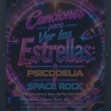
🪐🚀 Canciones para Ver las Estrellas:
Psicodelia y Space Rock 🎸✨
🌌🚀 Viaje intergaláctico: la mejor selección de
psicodelia, space rock y atmósferas cósmicas para
tus noches de astronomía. 🪐🎸 Desconecta, mira