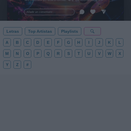
al firmamento y siente la gravedad cero. 💾 ¡Guarda
esta colección para tu próxima noche estrellada!
Añadir un comentario ...
✨⭐
Letras
Top Artistas
Playlists
A
B
C
D
E
F
G
H
I
J
K
L
M
N
O
P
Q
R
S
T
U
V
W
X
Y
Z
#