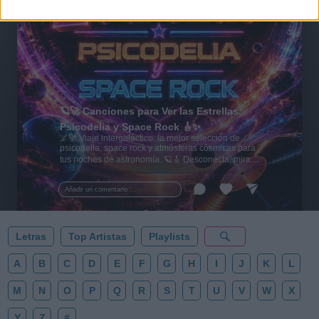
🪐🚀 Canciones para Ver las Estrellas:
Psicodelia y Space Rock 🎸✨
🌌🚀 Viaje intergaláctico: la mejor selección de
psicodelia, space rock y atmósferas cósmicas para
tus noches de astronomía. 🪐🎸 Desconecta, mira
al firmamento y siente la gravedad cero. 💾 ¡Guarda
esta colección para tu próxima noche estrellada!
Añadir un comentario ...
✨⭐
Letras
Top Artistas
Playlists
A
B
C
D
E
F
G
H
I
J
K
L
M
N
O
P
Q
R
S
T
U
V
W
X
Y
Z
#