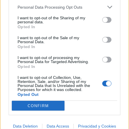
Comenta o pregunta lo que desees sobre Kanatran o
Personal Data Processing Opt Outs
'Control'
I want to opt-out of the Sharing of my
Comentarios (1)
personal data.
Opted In
I want to opt-out of the Sale of my
Personal Data.
Opted In
@musicapuntocom
Ver perfil
Ver perfil
I want to opt-out of processing my
Personal Data for Targeted Advertising.
Opted In
I want to opt-out of Collection, Use,
Retention, Sale, and/or Sharing of my
Personal Data that Is Unrelated with the
Purposes for which it was collected.
Opted Out
CONFIRM
Data Deletion
Data Access
Privacidad y Cookies