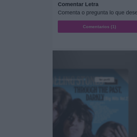
Comentar Letra
Comenta o pregunta lo que dese
Comentarios (1)
@musicapuntocom
Ver perfil
Ver perfil
fil
fil