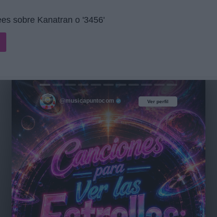
es sobre Kanatran o '3456'
@musicapuntocom
Ver perfil
Ver perfil