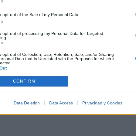
In
o opt-out of the Sale of my Personal Data.
In
to opt-out of processing my Personal Data for Targeted
ing.
In
o opt-out of Collection, Use, Retention, Sale, and/or Sharing
ersonal Data that Is Unrelated with the Purposes for which it
Letra Cicatriz
lected.
Out
Letra Redencion
CONFIRM
Letra La rueda
Data Deletion
Data Access
Privacidad y Cookies