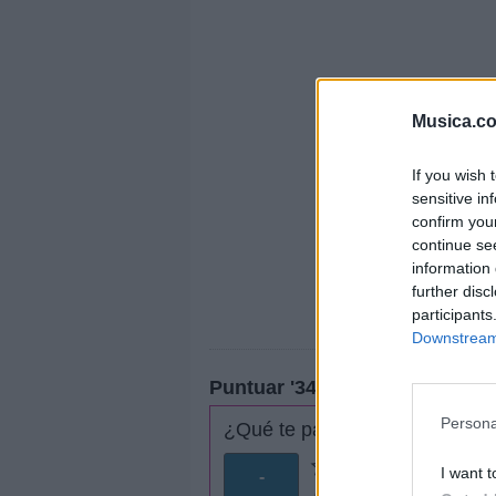
Musica.c
If you wish 
sensitive in
confirm you
continue se
information 
further disc
participants
Downstream 
Puntuar '3456'
Persona
¿Qué te parece esta canción?
I want t
-
0 votos