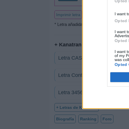
Opted 
I want t
Imprimir letra
Opted 
* Letra añadida por
diabloxis
I want 
Advertis
Opted 
+ Kanatran
I want t
of my P
Letra CASTIGO
was col
Opted 
Letra Control
Letra 3456
+ Letras de Kanatran
Biografía
Ranking
Foro