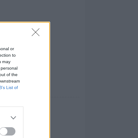
sonal or
ection to
ou may
 personal
out of the
 downstream
B’s List of