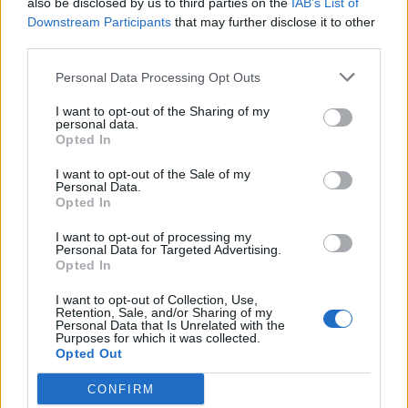
also be disclosed by us to third parties on the
IAB’s List of
Downstream Participants
that may further disclose it to other
third parties.
🪐🚀 Canciones para Ver las Estrellas:
Personal Data Processing Opt Outs
Psicodelia y Space Rock 🎸✨
🌌🚀 Viaje intergaláctico: la mejor selección de
psicodelia, space rock y atmósferas cósmicas para
I want to opt-out of the Sharing of my
tus noches de astronomía. 🪐🎸 Desconecta, mira
personal data.
Opted In
al firmamento y siente la gravedad cero. 💾 ¡Guarda
esta colección para tu próxima noche estrellada!
Añadir un comentario ...
✨⭐
I want to opt-out of the Sale of my
Personal Data.
Opted In
Letras
Top Artistas
Playlists
I want to opt-out of processing my
Personal Data for Targeted Advertising.
A
B
C
D
E
F
G
H
I
J
K
L
Opted In
M
N
O
P
Q
R
S
T
U
V
W
X
I want to opt-out of Collection, Use,
Retention, Sale, and/or Sharing of my
Y
Z
#
Personal Data that Is Unrelated with the
Purposes for which it was collected.
Opted Out
CONFIRM