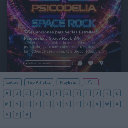
🪐🚀 Canciones para Ver las Estrellas:
Psicodelia y Space Rock 🎸✨
🌌🚀 Viaje intergaláctico: la mejor selección de
psicodelia, space rock y atmósferas cósmicas para
tus noches de astronomía. 🪐🎸 Desconecta, mira
al firmamento y siente la gravedad cero. 💾 ¡Guarda
esta colección para tu próxima noche estrellada!
Añadir un comentario ...
✨⭐
Letras
Top Artistas
Playlists
A
B
C
D
E
F
G
H
I
J
K
L
M
N
O
P
Q
R
S
T
U
V
W
X
Y
Z
#