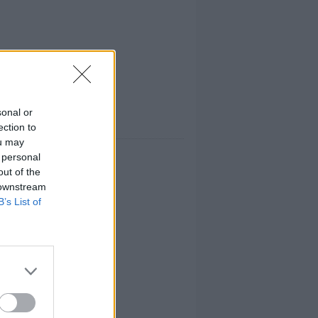
sonal or
ection to
ou may
 personal
out of the
 downstream
B’s List of