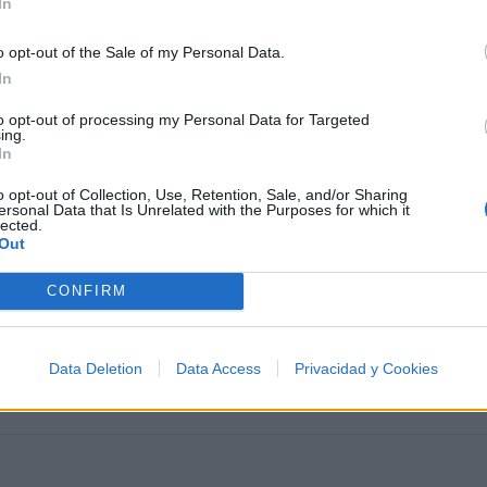
In
o opt-out of the Sale of my Personal Data.
In
Letra Desvanecer
to opt-out of processing my Personal Data for Targeted
ing.
Letra Cambios
In
o opt-out of Collection, Use, Retention, Sale, and/or Sharing
ersonal Data that Is Unrelated with the Purposes for which it
Letra Fue sólo amor
lected.
Out
Letra Te regalo una cancion
CONFIRM
Data Deletion
Data Access
Privacidad y Cookies
Fotos
Foro