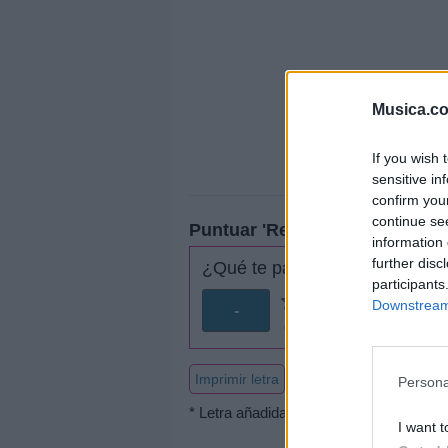
Musica.c
If you wish 
sensitive in
confirm you
continue se
Puntuar 'Regresión'
information 
further disc
¿Qué te parece esta canción?
participants
Downstream 
-
0 votos
Imprimir letra
Persona
* Letra añadida por
dvvahos
I want t