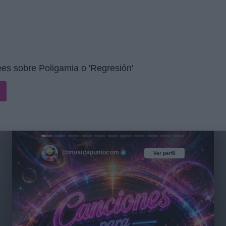
es sobre Poligamia o 'Regresión'
@musicapuntocom
Ver perfil
Ver perfil