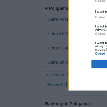
Opted 
+ Poligamia
I want t
Opted 
Letra Mi Generación
I want 
Advertis
Letra Mi Verdad
Opted 
I want t
of my P
Letra Casualidad
was col
Opted 
Letra Sólo por eso
+ Letras de Poligamia
Discografía
Biografía
Ranking
Ranking de Poligamia