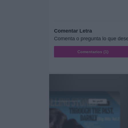
Comentar Letra
Comenta o pregunta lo que dese
Comentarios (1)
@musicapuntocom
Ver perfil
Ver perfil
fil
fil