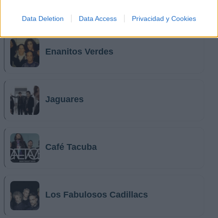
Hombres G
Data Deletion
Data Access
Privacidad y Cookies
Enanitos Verdes
Jaguares
Café Tacuba
Los Fabulosos Cadillacs