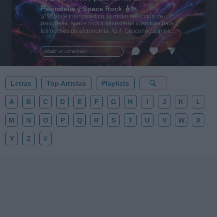
Psicodelia y Space Rock 🎸✨
🌌🚀 Viaje intergaláctico: la mejor selección de
psicodelia, space rock y atmósferas cósmicas para
tus noches de astronomía. 🪐🎸 Desconecta, mira
al firmamento y siente la gravedad cero. 💾 ¡Guarda
esta colección para tu próxima noche estrellada!
Añadir un comentario ...
✨⭐
Letras
Top Artistas
Playlists
A
B
C
D
E
F
G
H
I
J
K
L
M
N
O
P
Q
R
S
T
U
V
W
X
Y
Z
#