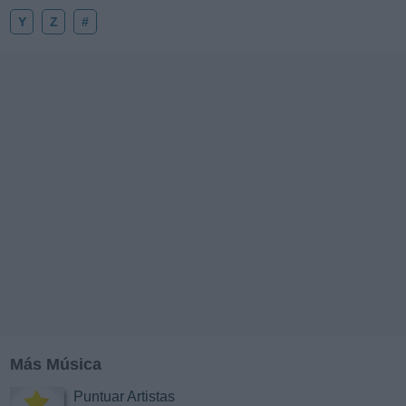
Y
Z
#
Más Música
Puntuar Artistas