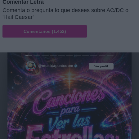
Comentar Letra
Comenta o pregunta lo que desees sobre AC/DC o
'Hail Caesar'
Comentarios (1.452)
@musicapuntocom
Ver perfil
Ver perfil