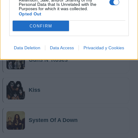
Retention, Sale, and/or Sharing of my
Personal Data that Is Unrelated with the
Purposes for which it was collected.
Opted Out
CONFIRM
Aerosmith
Data Deletion
Data Access
Privacidad y Cookies
Guns N' Roses
Kiss
System Of A Down