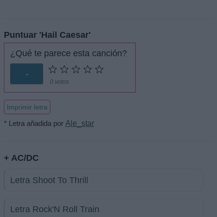
Puntuar 'Hail Caesar'
¿Qué te parece esta canción?
-
0 votos
Imprimir letra
* Letra añadida por
Ale_star
+ AC/DC
Letra Shoot To Thrill
Letra Rock'N Roll Train