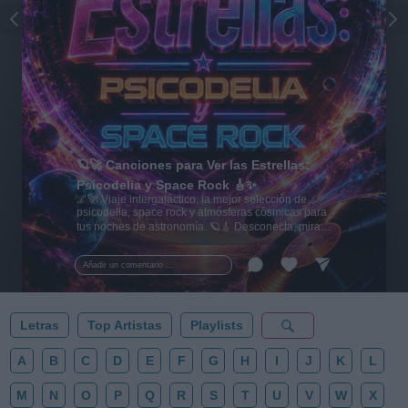
🪐🚀 Canciones para Ver las Estrellas:
Psicodelia y Space Rock 🎸✨
🌌🚀 Viaje intergaláctico: la mejor selección de
psicodelia, space rock y atmósferas cósmicas para
tus noches de astronomía. 🪐🎸 Desconecta, mira
al firmamento y siente la gravedad cero. 💾 ¡Guarda
esta colección para tu próxima noche estrellada!
Añadir un comentario ...
✨⭐
Letras
Top Artistas
Playlists
A
B
C
D
E
F
G
H
I
J
K
L
M
N
O
P
Q
R
S
T
U
V
W
X