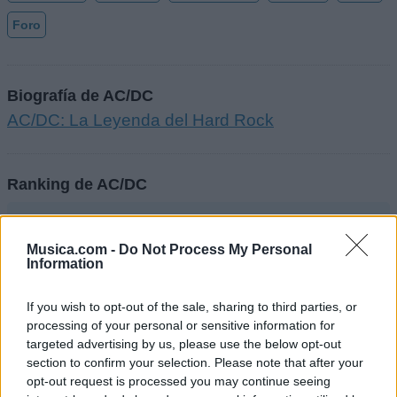
Foro
Biografía de AC/DC
AC/DC: La Leyenda del Hard Rock
Ranking de AC/DC
AC/DC
está en la posición
354
del ranking de esta
semana, su mejor puesto ha sido el
53º
en
Musica.com -
Do Not Process My Personal
Information
noviembre de 2020.
¿Apoyar a AC/DC?
If you wish to opt-out of the sale, sharing to third parties, or
processing of your personal or sensitive information for
238
8
targeted advertising by us, please use the below opt-out
section to confirm your selection. Please note that after your
opt-out request is processed you may continue seeing
Ranking de AC/DC
TOP Música