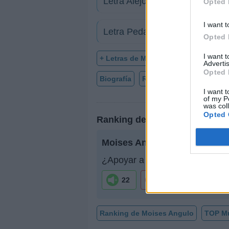
Letra Alejo o la búsqueda del 
Opted 
I want t
Letra Pedazo de acordeón
Opted 
I want 
+ Letras de Moises Angulo
Advertis
Opted 
Biografía
Ranking
Fotos
For
I want t
of my P
was col
Opted 
Ranking de Moises Angulo
Moises Angulo
no está entre 
¿Apoyar a Moises Angulo?
22
3
Ranking de Moises Angulo
TOP M