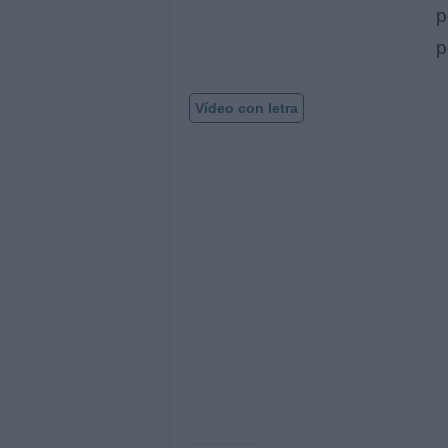
p
p
Vídeo con letra