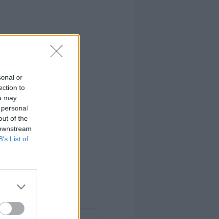
sonal or
ection to
ou may
 personal
out of the
 downstream
B’s List of