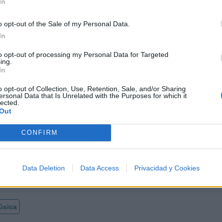
amor
Letra Ese negro si toca
In
o opt-out of the Sale of my Personal Data.
Letra Tengo un dolor
In
to opt-out of processing my Personal Data for Targeted
ing.
In
o
o opt-out of Collection, Use, Retention, Sale, and/or Sharing
ersonal Data that Is Unrelated with the Purposes for which it
lected.
Out
CONFIRM
los 500 artistas más apoyados y visitados de esta seman
Data Deletion
Data Access
Privacidad y Cookies
úsica