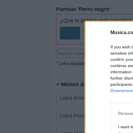
Puntuar 'Perro negro'
¿Qué te parece esta canción?
Musica.c
-
0 votos
If you wish 
sensitive in
Imprimir letra
confirm you
* Letra añadida por
el comedulce
continue se
information 
further disc
+ Moises Angulo
participants
Downstream 
Letra Amor de dios
Persona
Letra Perro negro
I want t