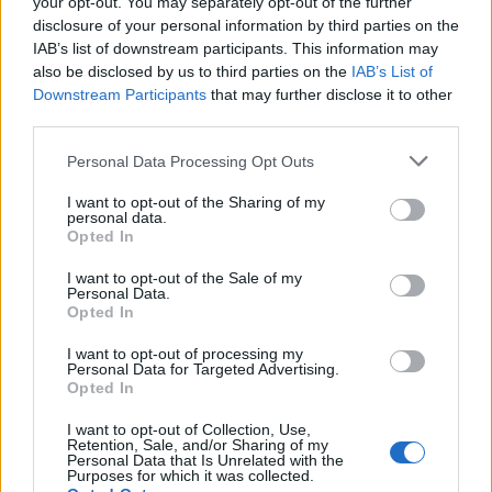
your opt-out. You may separately opt-out of the further
disclosure of your personal information by third parties on the
IAB’s list of downstream participants. This information may
also be disclosed by us to third parties on the
IAB’s List of
Downstream Participants
that may further disclose it to other
third parties.
Personal Data Processing Opt Outs
🪐🚀 Canciones para Ver las Estrellas:
Psicodelia y Space Rock 🎸✨
I want to opt-out of the Sharing of my
🌌🚀 Viaje intergaláctico: la mejor selección de
personal data.
psicodelia, space rock y atmósferas cósmicas para
Opted In
tus noches de astronomía. 🪐🎸 Desconecta, mira
al firmamento y siente la gravedad cero. 💾 ¡Guarda
I want to opt-out of the Sale of my
esta colección para tu próxima noche estrellada!
Personal Data.
Añadir un comentario ...
✨⭐
Opted In
I want to opt-out of processing my
Letras
Top Artistas
Playlists
Personal Data for Targeted Advertising.
Opted In
A
B
C
D
E
F
G
H
I
J
K
L
I want to opt-out of Collection, Use,
Retention, Sale, and/or Sharing of my
M
N
O
P
Q
R
S
T
U
V
W
X
Personal Data that Is Unrelated with the
Purposes for which it was collected.