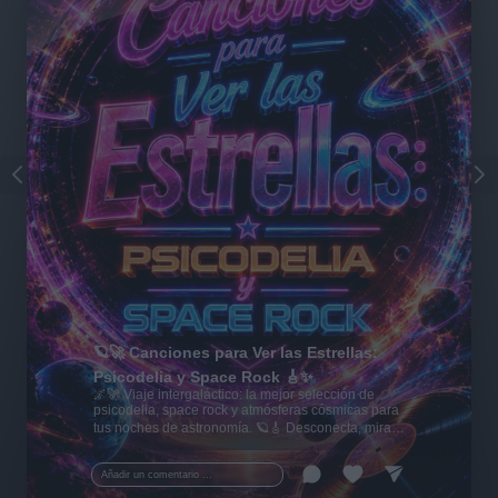
🪐🚀 Canciones para Ver las Estrellas:
Psicodelia y Space Rock 🎸✨
🌌🚀 Viaje intergaláctico: la mejor selección de
psicodelia, space rock y atmósferas cósmicas para
tus noches de astronomía. 🪐🎸 Desconecta, mira
al firmamento y siente la gravedad cero. 💾 ¡Guarda
esta colección para tu próxima noche estrellada!
Añadir un comentario ...
✨⭐