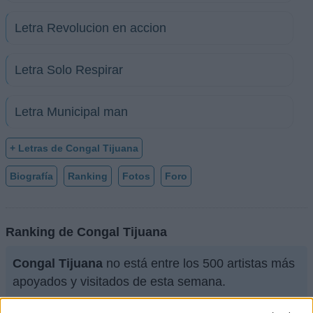
Letra Revolucion en accion
Letra Solo Respirar
Letra Municipal man
+ Letras de Congal Tijuana
Biografía
Ranking
Fotos
Foro
Ranking de Congal Tijuana
Congal Tijuana
no está entre los 500 artistas más
apoyados y visitados de esta semana.
¿Apoyar a Congal Tijuana?