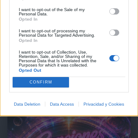
+ Letras de Reggae
I want to opt-out of the Sale of my
Personal Data.
Opted In
Lo Mejor del Reggae
Novedades Reggae
I want to opt-out of processing my
Personal Data for Targeted Advertising.
Opted In
Comentar Letra
Comenta o pregunta lo que desees sobre Congal
I want to opt-out of Collection, Use,
Retention, Sale, and/or Sharing of my
Tijuana o 'Pensando en tus ojos'
Personal Data that Is Unrelated with the
Purposes for which it was collected.
Opted Out
Comentarios (3)
CONFIRM
Data Deletion
Data Access
Privacidad y Cookies
@musicapuntocom
Ver perfil
Ver perfil