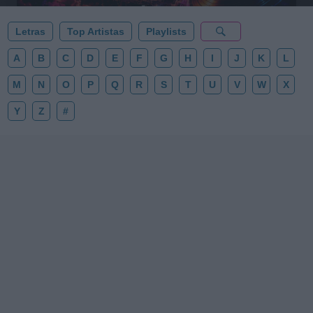
Letras
Top Artistas
Playlists
A
B
C
D
E
F
G
H
I
J
K
L
M
N
O
P
Q
R
S
T
U
V
W
X
Y
Z
#