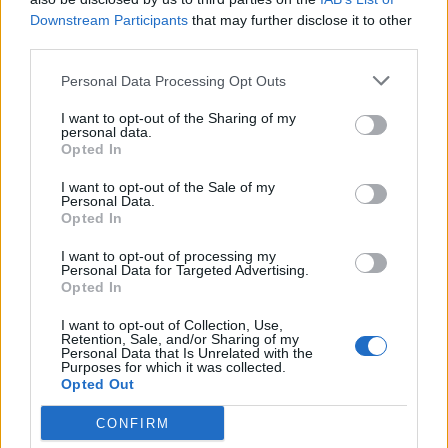
Downstream Participants
that may further disclose it to other
third parties.
🪐🚀 Canciones para Ver las Estrellas:
Psicodelia y Space Rock 🎸✨
Personal Data Processing Opt Outs
🌌🚀 Viaje intergaláctico: la mejor selección de
psicodelia, space rock y atmósferas cósmicas para
I want to opt-out of the Sharing of my
tus noches de astronomía. 🪐🎸 Desconecta, mira
personal data.
al firmamento y siente la gravedad cero. 💾 ¡Guarda
Opted In
esta colección para tu próxima noche estrellada!
Añadir un comentario ...
✨⭐
I want to opt-out of the Sale of my
Personal Data.
Opted In
Letras
Top Artistas
Playlists
I want to opt-out of processing my
Personal Data for Targeted Advertising.
A
B
C
D
E
F
G
H
I
J
K
L
Opted In
M
N
O
P
Q
R
S
T
U
V
W
X
I want to opt-out of Collection, Use,
Retention, Sale, and/or Sharing of my
Y
Z
#
Personal Data that Is Unrelated with the
Purposes for which it was collected.
Opted Out
CONFIRM