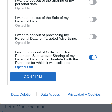
I want to opt-out of the Sharing of my
Letra Fumar hierba
personal data.
Opted In
Letra Pensando en tus ojos
I want to opt-out of the Sale of my
Personal Data.
Opted In
Letra Buscando paz
I want to opt-out of processing my
Personal Data for Targeted Advertising.
Opted In
Letra Díganle
I want to opt-out of Collection, Use,
Retention, Sale, and/or Sharing of my
Personal Data that Is Unrelated with the
Letra Pensando en ti
Purposes for which it was collected.
Opted Out
Letra Revolucion en accion
CONFIRM
Letra Solo Respirar
Data Deletion
Data Access
Privacidad y Cookies
Letra Municipal man