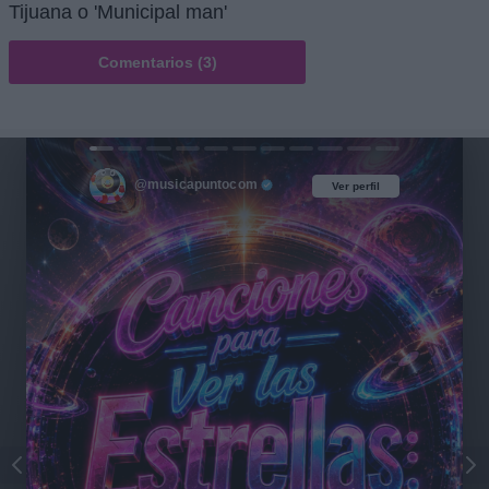
Tijuana o 'Municipal man'
Comentarios (3)
@musicapuntocom
Ver perfil
Ver perfil