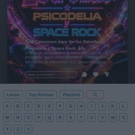
🪐🚀 Canciones para Ver las Estrellas:
Psicodelia y Space Rock 🎸✨
🌌🚀 Viaje intergaláctico: la mejor selección de
psicodelia, space rock y atmósferas cósmicas para
tus noches de astronomía. 🪐🎸 Desconecta, mira
al firmamento y siente la gravedad cero. 💾 ¡Guarda
esta colección para tu próxima noche estrellada!
Añadir un comentario ...
✨⭐
Letras
Top Artistas
Playlists
A
B
C
D
E
F
G
H
I
J
K
L
M
N
O
P
Q
R
S
T
U
V
W
X
Y
Z
#