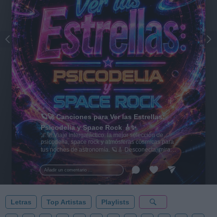
🪐🚀 Canciones para Ver las Estrellas:
Psicodelia y Space Rock 🎸✨
🌌🚀 Viaje intergaláctico: la mejor selección de
psicodelia, space rock y atmósferas cósmicas para
tus noches de astronomía. 🪐🎸 Desconecta, mira
al firmamento y siente la gravedad cero. 💾 ¡Guarda
esta colección para tu próxima noche estrellada!
Añadir un comentario ...
✨⭐
Letras
Top Artistas
Playlists