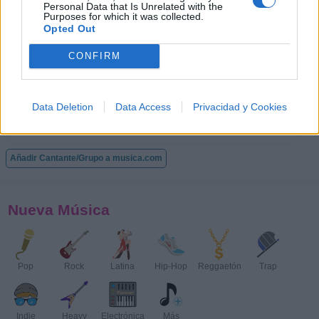
Personal Data that Is Unrelated with the
Purposes for which it was collected.
Opted Out
Ximena Sariñana
CONFIRM
Data Deletion
Data Access
Privacidad y Cookies
Zoé
Añadir Cantante/Grupo a musica.com
Nueva Música
Pop
Rock
Latina
Hip-Hop
Reggaetón
Trap
Indie
Heavy
Electrónica
Más