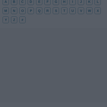
A
B
C
D
E
F
G
H
I
J
K
L
M
N
O
P
Q
R
S
T
U
V
W
X
Y
Z
#