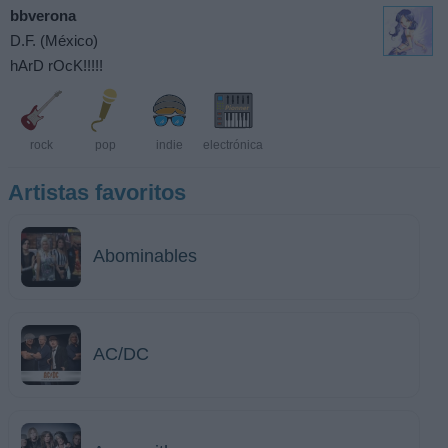
bbverona
D.F. (México)
hArD rOcK!!!!!
rock
pop
indie
electrónica
Artistas favoritos
Abominables
AC/DC