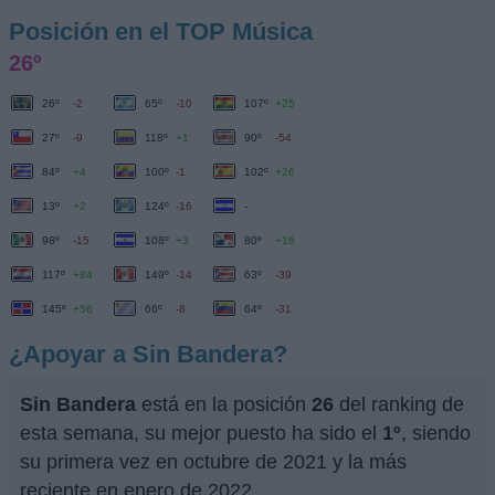
Posición en el TOP Música
26º
26º
-2
65º
-10
107º
+25
27º
-9
118º
+1
90º
-54
84º
+4
100º
-1
102º
+26
13º
+2
124º
-16
-
98º
-15
108º
+3
80º
+16
117º
+84
149º
-14
63º
-39
145º
+56
66º
-8
64º
-31
¿Apoyar a Sin Bandera?
Sin Bandera
está en la posición
26
del ranking de
esta semana, su mejor puesto ha sido el
1º
, siendo
su primera vez en octubre de 2021 y la más
reciente en enero de 2022.