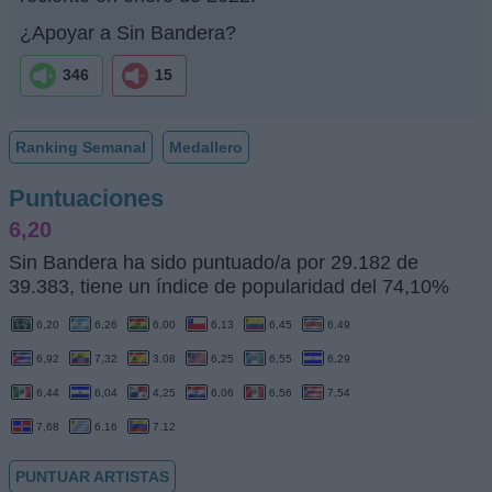
¿Apoyar a Sin Bandera?
346
15
Ranking Semanal
Medallero
Puntuaciones
6,20
Sin Bandera ha sido puntuado/a por 29.182 de
39.383, tiene un índice de popularidad del 74,10%
6,20
6,26
6,00
6,13
6,45
6,49
6,92
7,32
3,08
6,25
6,55
6,29
6,44
6,04
4,25
6,06
6,56
7,54
7,68
6,16
7,12
PUNTUAR ARTISTAS