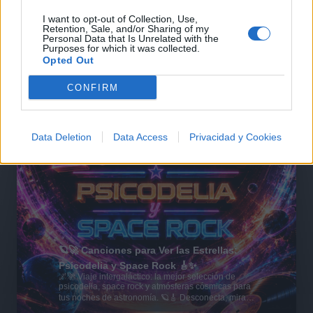
I want to opt-out of Collection, Use,
Retention, Sale, and/or Sharing of my
Personal Data that Is Unrelated with the
Purposes for which it was collected.
Opted Out
CONFIRM
Data Deletion
Data Access
Privacidad y Cookies
🪐🚀 Canciones para Ver las Estrellas:
Psicodelia y Space Rock 🎸✨
🌌🚀 Viaje intergaláctico: la mejor selección de
psicodelia, space rock y atmósferas cósmicas para
tus noches de astronomía. 🪐🎸 Desconecta, mira
al firmamento y siente la gravedad cero. 💾 ¡Guarda