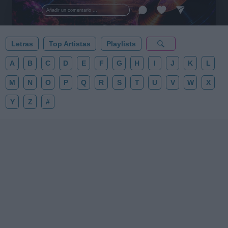
esta colección para tu próxima noche estrellada!
Añadir un comentario ...
✨⭐
Letras
Top Artistas
Playlists
A
B
C
D
E
F
G
H
I
J
K
L
M
N
O
P
Q
R
S
T
U
V
W
X
Y
Z
#