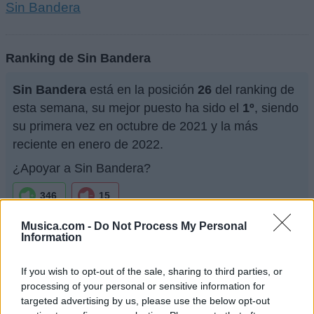
Sin Bandera
Ranking de Sin Bandera
Sin Bandera
está en la posición
26
del ranking de
esta semana, su mejor puesto ha sido el
1º
, siendo
su primera vez en octubre de 2021 y la más
reciente en enero de 2022.
¿Apoyar a Sin Bandera?
346
15
¿Apoyar a Sin Bandera?
Musica.com -
Do Not Process My Personal
Information
346
15
If you wish to opt-out of the sale, sharing to third parties, or
processing of your personal or sensitive information for
Ranking de Sin Bandera
TOP Música
targeted advertising by us, please use the below opt-out