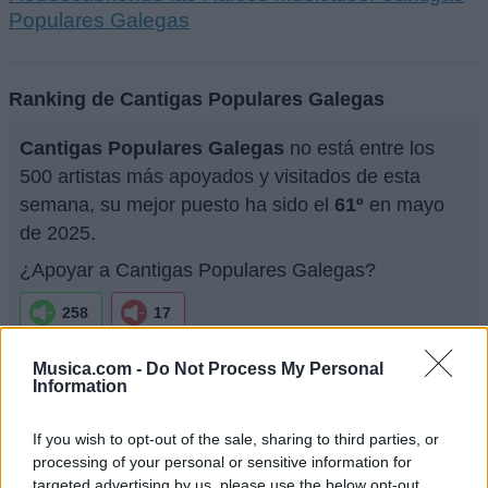
Populares Galegas
Ranking de Cantigas Populares Galegas
Cantigas Populares Galegas
no está entre los
500 artistas más apoyados y visitados de esta
semana, su mejor puesto ha sido el
61º
en mayo
de 2025.
¿Apoyar a Cantigas Populares Galegas?
258
17
¿Apoyar a Cantigas Populares Galegas?
Musica.com -
Do Not Process My Personal
Information
258
17
If you wish to opt-out of the sale, sharing to third parties, or
processing of your personal or sensitive information for
Ranking de Cantigas Populares Galegas
TOP Música
targeted advertising by us, please use the below opt-out