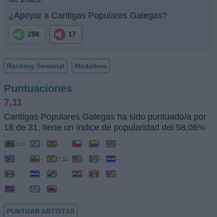
¿Apoyar a Cantigas Populares Galegas?
258
17
Ranking Semanal
Medallero
Puntuaciones
7,11
Cantigas Populares Galegas ha sido puntuado/a por
18 de 31, tiene un índice de popularidad del 58,06%
7,11
-
-
-
-
-
-
-
7,11
-
-
-
-
-
-
-
-
-
-
-
-
PUNTUAR ARTISTAS