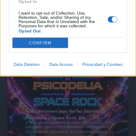
Opted In
I want to opt-out of Collection, Use,
Retention, Sale, and/or Sharing of my
Personal Data that Is Unrelated with the
Purposes for which it was collected.
Opted Out
CONFIRM
Data Deletion
Data Access
Privacidad y Cookies
🪐🚀 Canciones para Ver las Estrellas:
Psicodelia y Space Rock 🎸✨
🌌🚀 Viaje intergaláctico: la mejor selección de
psicodelia, space rock y atmósferas cósmicas para
tus noches de astronomía. 🪐🎸 Desconecta, mira