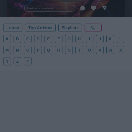
al firmamento y siente la gravedad cero. 💾 ¡Guarda
esta colección para tu próxima noche estrellada!
Añadir un comentario ...
✨⭐
Letras
Top Artistas
Playlists
A
B
C
D
E
F
G
H
I
J
K
L
M
N
O
P
Q
R
S
T
U
V
W
X
Y
Z
#