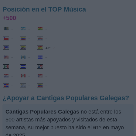
Posición en el TOP Música
+500
-
-
-
-
-
-
-
-
42º
-7
-
-
-
-
-
-
-
-
-
-
-
-
¿Apoyar a Cantigas Populares Galegas?
Cantigas Populares Galegas
no está entre los
500 artistas más apoyados y visitados de esta
semana, su mejor puesto ha sido el
61º
en mayo
de 2025.