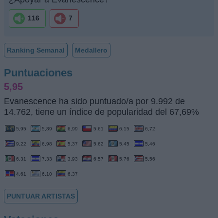
116
7
Ranking Semanal
Medallero
Puntuaciones
5,95
Evanescence ha sido puntuado/a por 9.992 de
14.762, tiene un índice de popularidad del 67,69%
5,95
5,89
6,99
5,61
6,15
6,72
9,22
6,98
5,37
5,62
5,45
5,46
6,31
7,33
3,93
6,57
5,76
5,56
4,61
6,10
6,37
PUNTUAR ARTISTAS