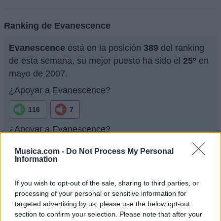
Ranking de Evanescence
Evanescence
está en la posición
389
del ranking
de esta semana, su mejor puesto ha sido el
25º
en
mayo de 2007.
¿Apoyar a Evanescence?
116
7
¿Apoyar a Evanescence?
116
7
Musica.com -
Do Not Process My Personal
Information
Ranking de Evanescence
TOP Música
If you wish to opt-out of the sale, sharing to third parties, or
processing of your personal or sensitive information for
targeted advertising by us, please use the below opt-out
section to confirm your selection. Please note that after your