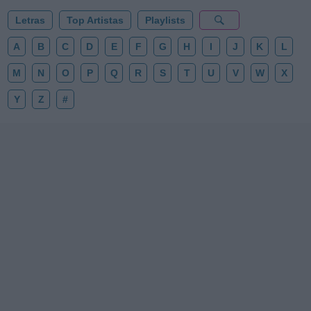
Letras
Top Artistas
Playlists
A
B
C
D
E
F
G
H
I
J
K
L
M
N
O
P
Q
R
S
T
U
V
W
X
Y
Z
#