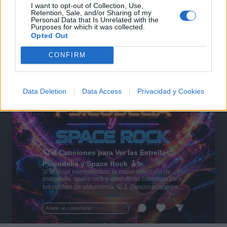
I want to opt-out of Collection, Use,
Retention, Sale, and/or Sharing of my
Personal Data that Is Unrelated with the
Purposes for which it was collected.
Opted Out
CONFIRM
Data Deletion
Data Access
Privacidad y Cookies
🪐🚀 Canciones para Ver las Estrellas:
Psicodelia y Space Rock 🎸✨
🌌🚀 Viaje intergaláctico: la mejor selección de
psicodelia, space rock y atmósferas cósmicas para
tus noches de astronomía. 🪐🎸 Desconecta, mira
al firmamento y siente la gravedad cero. 💾 ¡Guarda
esta colección para tu próxima noche estrellada!
Añadir un comentario ...
✨⭐