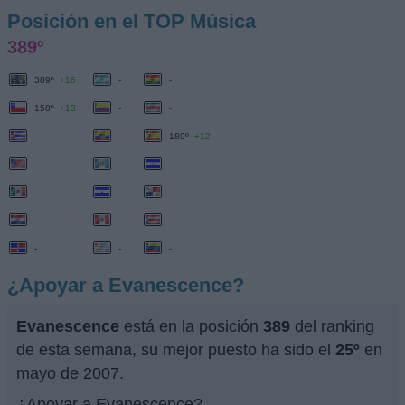
Posición en el TOP Música
389º
389º
+16
-
-
158º
+13
-
-
-
-
189º
+12
-
-
-
-
-
-
-
-
-
-
-
-
¿Apoyar a Evanescence?
Evanescence
está en la posición
389
del ranking
de esta semana, su mejor puesto ha sido el
25º
en
mayo de 2007.
¿Apoyar a Evanescence?