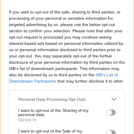
If you wish to opt-out of the sale, sharing to third parties, or
processing of your personal or sensitive information for
targeted advertising by us, please use the below opt-out
section to confirm your selection. Please note that after your
🪐🚀 Canciones para Ver las Estrellas:
opt-out request is processed you may continue seeing
Psicodelia y Space Rock 🎸✨
interest-based ads based on personal information utilized by
🌌🚀 Viaje intergaláctico: la mejor selección de
psicodelia, space rock y atmósferas cósmicas para
us or personal information disclosed to third parties prior to
tus noches de astronomía. 🪐🎸 Desconecta, mira
your opt-out. You may separately opt-out of the further
al firmamento y siente la gravedad cero. 💾 ¡Guarda
disclosure of your personal information by third parties on the
esta colección para tu próxima noche estrellada!
Añadir un comentario ...
IAB’s list of downstream participants. This information may
✨⭐
also be disclosed by us to third parties on the
IAB’s List of
Downstream Participants
that may further disclose it to other
Letras
Top Artistas
Playlists
third parties.
A
B
C
D
E
F
G
H
I
J
K
L
Personal Data Processing Opt Outs
M
N
O
P
Q
R
S
T
U
V
W
X
I want to opt-out of the Sharing of my
personal data.
Opted In
Y
Z
#
I want to opt-out of the Sale of my