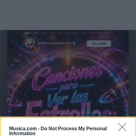
@musicapuntocom
Ver perfil
Ver perfil
Musica.com -
Do Not Process My Personal
Information