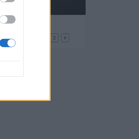
U
V
W
X
Y
Z
#