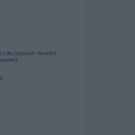
s Life (Spanish Versión)
perable)
o