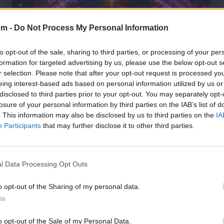
om -
Do Not Process My Personal Information
to opt-out of the sale, sharing to third parties, or processing of your per
formation for targeted advertising by us, please use the below opt-out s
r selection. Please note that after your opt-out request is processed y
eing interest-based ads based on personal information utilized by us or
disclosed to third parties prior to your opt-out. You may separately opt-
losure of your personal information by third parties on the IAB’s list of
. This information may also be disclosed by us to third parties on the
IA
Participants
that may further disclose it to other third parties.
l Data Processing Opt Outs
🪐🚀 Canciones para Ver las Estrellas:
o opt-out of the Sharing of my personal data.
Psicodelia y Space Rock 🎸✨
🌌🚀 Viaje intergaláctico: la mejor selección de
In
psicodelia, space rock y atmósferas cósmicas para
tus noches de astronomía. 🪐🎸 Desconecta, mira
o opt-out of the Sale of my Personal Data.
al firmamento y siente la gravedad cero. 💾 ¡Guarda