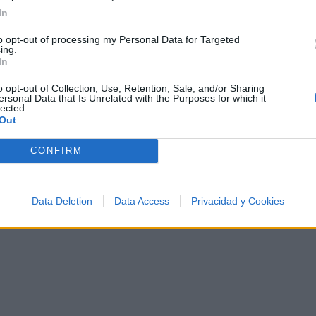
esta colección para tu próxima noche estrellada!
In
Añadir un comentario ...
✨⭐
to opt-out of processing my Personal Data for Targeted
ing.
In
I
J
K
L
M
N
O
P
Q
R
S
T
o opt-out of Collection, Use, Retention, Sale, and/or Sharing
ersonal Data that Is Unrelated with the Purposes for which it
lected.
Out
CONFIRM
Data Deletion
Data Access
Privacidad y Cookies