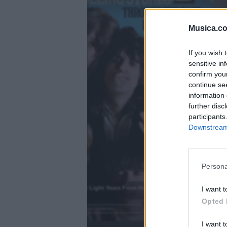
fil
fil
Musica.c
If you wish 
sensitive in
confirm you
continue se
information 
further disc
participants
Downstream 
Persona
)
2000 Light Years From Home
I want t
.
Opted 
Añadir un comentario ...
I want t