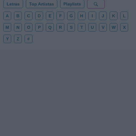
Letras
Top Artistas
Playlists
A
B
C
D
E
F
G
H
I
J
K
L
M
N
O
P
Q
R
S
T
U
V
W
X
Y
Z
#