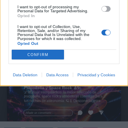
I want to opt-out of processing my
Personal Data for Targeted Advertising.
Opted In
I want to opt-out of Collection, Use,
Retention, Sale, and/or Sharing of my
Personal Data that Is Unrelated with the
Purposes for which it was collected.
Opted Out
CONFIRM
Data Deletion
Data Access
Privacidad y Cookies
🪐🚀 Canciones para Ver las Estrellas:
Psicodelia y Space Rock 🎸✨
🌌🚀 Viaje intergaláctico: la mejor selección de
psicodelia, space rock y atmósferas cósmicas para
tus noches de astronomía. 🪐🎸 Desconecta, mira
al firmamento y siente la gravedad cero. 💾 ¡Guarda
esta colección para tu próxima noche estrellada!
Añadir un comentario ...
✨⭐