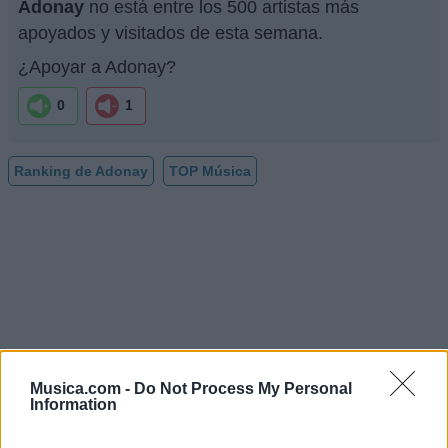
Adonay
no está entre los 500 artistas más
apoyados y visitados de esta semana.
¿Apoyar a Adonay?
0
1
Ranking de Adonay
TOP Música
Musica.com -
Do Not Process My Personal
Information