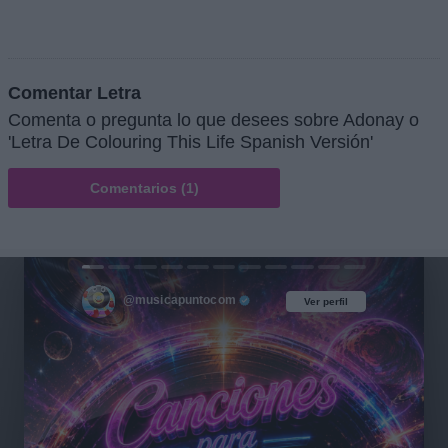
Comentar Letra
Comenta o pregunta lo que desees sobre Adonay o
'Letra De Colouring This Life Spanish Versión'
Comentarios (1)
@musicapuntocom
Ver perfil
Ver perfil