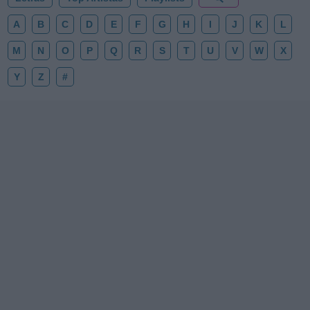
A
B
C
D
E
F
G
H
I
J
K
L
M
N
O
P
Q
R
S
T
U
V
W
X
Y
Z
#