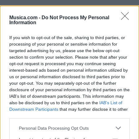
Musica.com -
Do Not Process My Personal
Information
Puntuar 'Letra De Colouring This Life Spanish
Versión'
If you wish to opt-out of the sale, sharing to third parties, or
processing of your personal or sensitive information for
¿Qué te parece esta canción?
targeted advertising by us, please use the below opt-out
section to confirm your selection. Please note that after your
-
opt-out request is processed you may continue seeing
0 votos
interest-based ads based on personal information utilized by
us or personal information disclosed to third parties prior to
Imprimir letra
your opt-out. You may separately opt-out of the further
disclosure of your personal information by third parties on the
* Letra añadida por
Victor Al-Qaedas
IAB’s list of downstream participants. This information may
also be disclosed by us to third parties on the
IAB’s List of
Downstream Participants
that may further disclose it to other
+ Adonay
third parties.
Letra La Formula
Personal Data Processing Opt Outs