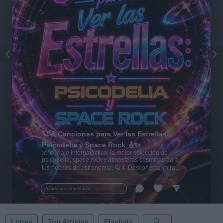
🪐🚀 Canciones para Ver las Estrellas:
Psicodelia y Space Rock 🎸✨
🌌🚀 Viaje intergaláctico: la mejor selección de
psicodelia, space rock y atmósferas cósmicas para
tus noches de astronomía. 🪐🎸 Desconecta, mira
al firmamento y siente la gravedad cero. 💾 ¡Guarda
esta colección para tu próxima noche estrellada!
Añadir un comentario ...
✨⭐
Letras
Top Artistas
Playlists