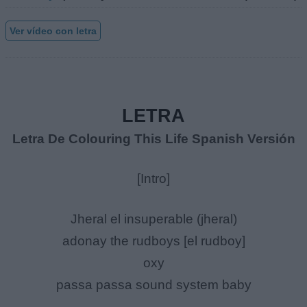
Ver vídeo con letra
LETRA
Letra De Colouring This Life Spanish Versión
[Intro]
Jheral el insuperable (jheral)
adonay the rudboys [el rudboy]
oxy
passa passa sound system baby