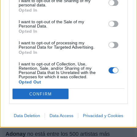
I want to opt-out of the Sharing of my
personal data.
Letra Letra De Colouring This Life (Spanish
Opted In
Versión) (ft. Oxy MC Y Jheral El Insuperable)
I want to opt-out of the Sale of my
Personal Data.
Letra Fuera de ti
Opted In
I want to opt-out of processing my
Personal Data for Targeted Advertising.
Letra Doblemente enamorado
Opted In
I want to opt-out of Collection, Use,
Letra Señora
Retention, Sale, and/or Sharing of my
Personal Data that Is Unrelated with the
Purposes for which it was collected.
Opted Out
+ Letras de Adonay
CONFIRM
Biografía
Ranking
Fotos
Foro
Data Deletion
Data Access
Privacidad y Cookies
Ranking de Adonay
Adonay
no está entre los 500 artistas más