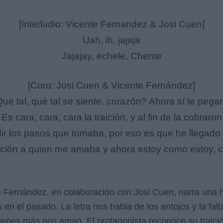
[Interludio: Vicente Fernandez & Josi Cuen]
Uah, ih, jajaja
Jajajay, échele, Chente
[Coro: Josi Cuen & Vicente Fernández]
ué tal, qué tal se siente, corazón? Ahora sí te pega
Es cara, cara, cara la traición, y al fin de la cobraron
r los pasos que tomaba, por eso es que he llegado 
aición a quien me amaba y ahora estoy como estoy, c
 Fernández, en colaboración con Josi Cuen, narra una hi
 en el pasado. La letra nos habla de los antojos y la fal
ienes más nos aman. El protagonista reconoce su traici