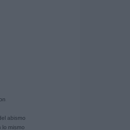
ron
 del abismo
n lo mismo