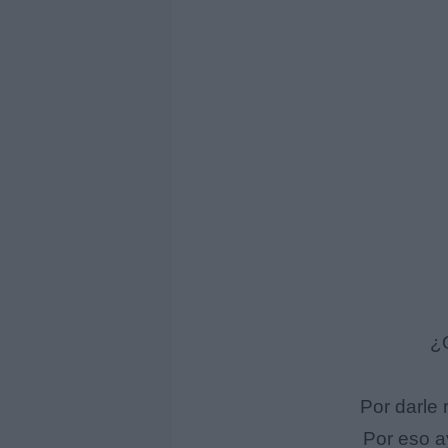
¿Q
Por darle 
Por eso a