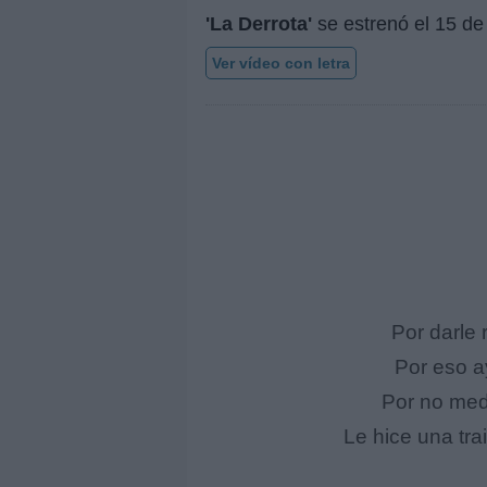
'La Derrota'
se estrenó el
15 de
Ver vídeo con letra
Por darle 
Por eso a
Por no medi
Le hice una tr