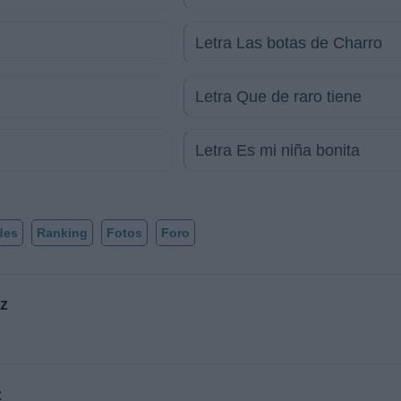
Letra Las botas de Charro
Letra Que de raro tiene
Letra Es mi niña bonita
des
Ranking
Fotos
Foro
ez
z