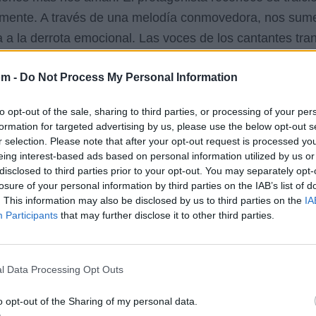
ramente. A través de una melodía conmovedora, nos sume
 a la derrota emocional. Las voces de los cantantes tra
por las consecuencias de sus acciones. Es una poderosa 
om -
Do Not Process My Personal Information
ones en el camino de la vida y cómo a veces, el precio d
 nos invita a reflexionar sobre la importancia de valorar
to opt-out of the sale, sharing to third parties, or processing of your per
formation for targeted advertising by us, please use the below opt-out s
r selection. Please note that after your opt-out request is processed y
eing interest-based ads based on personal information utilized by us or
disclosed to third parties prior to your opt-out. You may separately opt-
losure of your personal information by third parties on the IAB’s list of
. This information may also be disclosed by us to third parties on the
IA
Participants
that may further disclose it to other third parties.
l Data Processing Opt Outs
o opt-out of the Sharing of my personal data.