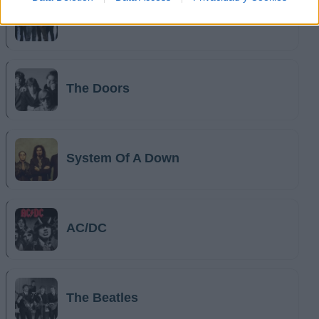
Iron Maiden
The Doors
System Of A Down
AC/DC
The Beatles