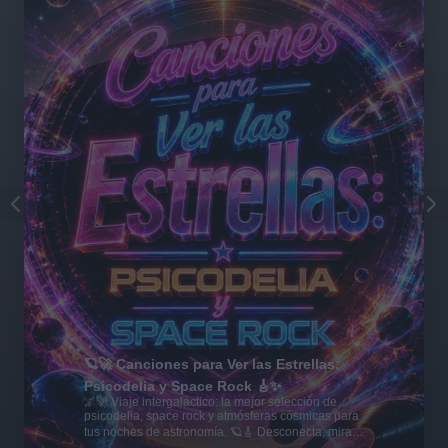
🪐🚀 Canciones para Ver las Estrellas:
Psicodelia y Space Rock 🎸✨
🌌🚀 Viaje intergaláctico: la mejor selección de
psicodelia, space rock y atmósferas cósmicas para
tus noches de astronomía. 🪐🎸 Desconecta, mira