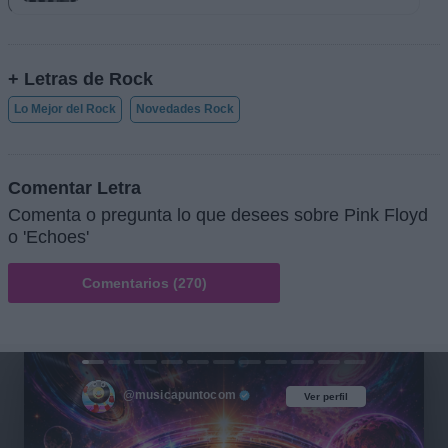
+ Letras de Rock
Lo Mejor del Rock
Novedades Rock
Comentar Letra
Comenta o pregunta lo que desees sobre Pink Floyd
o 'Echoes'
Comentarios (270)
@musicapuntocom
Ver perfil
Ver perfil