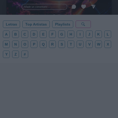
al firmamento y siente la gravedad cero. 💾 ¡Guarda
esta colección para tu próxima noche estrellada!
Añadir un comentario ...
✨⭐
Letras
Top Artistas
Playlists
A
B
C
D
E
F
G
H
I
J
K
L
M
N
O
P
Q
R
S
T
U
V
W
X
Y
Z
#