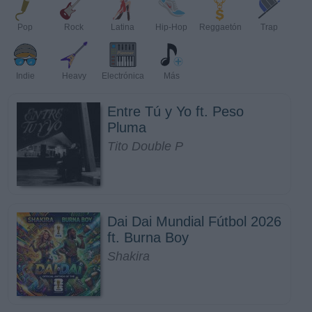
Pop
Rock
Latina
Hip-Hop
Reggaetón
Trap
Indie
Heavy
Electrónica
Más
Entre Tú y Yo ft. Peso
Pluma
Tito Double P
Dai Dai Mundial Fútbol 2026
ft. Burna Boy
Shakira