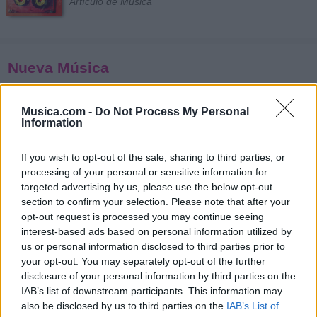
Artículo de Música
Nueva Música
Musica.com -
Do Not Process My Personal
Information
Pop
Rock
Latina
Hip-Hop
Reggaetón
Trap
If you wish to opt-out of the sale, sharing to third parties, or
processing of your personal or sensitive information for
Indie
Heavy
Electrónica
Más
targeted advertising by us, please use the below opt-out
section to confirm your selection. Please note that after your
Yo Era Poesía ft. Edén
opt-out request is processed you may continue seeing
Muñoz
interest-based ads based on personal information utilized by
Alejandro Sanz
us or personal information disclosed to third parties prior to
your opt-out. You may separately opt-out of the further
Novedad
disclosure of your personal information by third parties on the
IAB’s list of downstream participants. This information may
also be disclosed by us to third parties on the
IAB’s List of