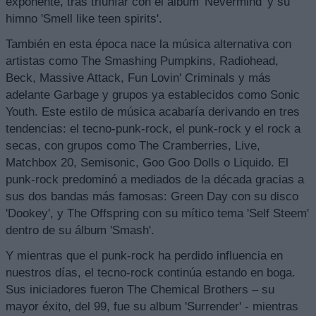
exponente, tras triunfar con el álbum 'Nevermind' y su
himno 'Smell like teen spirits'.
También en esta época nace la música alternativa con
artistas como The Smashing Pumpkins, Radiohead,
Beck, Massive Attack, Fun Lovin' Criminals y más
adelante Garbage y grupos ya establecidos como Sonic
Youth. Este estilo de música acabaría derivando en tres
tendencias: el tecno-punk-rock, el punk-rock y el rock a
secas, con grupos como The Cramberries, Live,
Matchbox 20, Semisonic, Goo Goo Dolls o Liquido. El
punk-rock predominó a mediados de la década gracias a
sus dos bandas más famosas: Green Day con su disco
'Dookey', y The Offspring con su mítico tema 'Self Steem'
dentro de su álbum 'Smash'.
Y mientras que el punk-rock ha perdido influencia en
nuestros días, el tecno-rock continúa estando en boga.
Sus iniciadores fueron The Chemical Brothers – su
mayor éxito, del 99, fue su album 'Surrender' - mientras