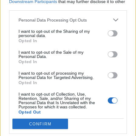
Te Vi ft. CALLEJERO FINO
Downstream Participants
that may further disclose it to other
third parties.
La Joaqui Mc
Novedad
Personal Data Processing Opt Outs
I want to opt-out of the Sharing of my
personal data.
Opted In
Petal
I want to opt-out of the Sale of my
Personal Data.
Ariana Grande
Opted In
Novedad
I want to opt-out of processing my
Personal Data for Targeted Advertising.
Opted In
I want to opt-out of Collection, Use,
Ahí ft. Drake
Retention, Sale, and/or Sharing of my
Personal Data that Is Unrelated with the
Karol G
Purposes for which it was collected.
Opted Out
Novedad
CONFIRM