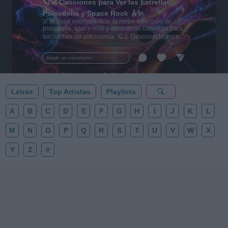
🪐🚀 Canciones para Ver las Estrellas:
Psicodelia y Space Rock 🎸✨
🌌🚀 Viaje intergaláctico: la mejor selección de
psicodelia, space rock y atmósferas cósmicas para
tus noches de astronomía. 🪐🎸 Desconecta, mira
al firmamento y siente la gravedad cero. 💾 ¡Guarda
esta colección para tu próxima noche estrellada!
Añadir un comentario ...
✨⭐
Letras
Top Artistas
Playlists
A
B
C
D
E
F
G
H
I
J
K
L
M
N
O
P
Q
R
S
T
U
V
W
X
Y
Z
#